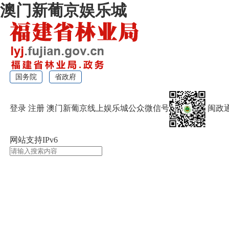
澳门新葡京娱乐城
国务院
省政府
登录
注册
澳门新葡京线上娱乐城公众微信号
闽政
网站支持IPv6
赌场资讯
投注指南
游戏规则
优惠活动
真人娱乐
博彩资金
棋
在线客服
游戏技巧
省政府文件解读
部门文件解读
智能问答
我要写信
在线访谈
网上调查
意见征集
在线举报
赌场职责
荷官推荐
游戏大厅
娱乐报告
品牌历史